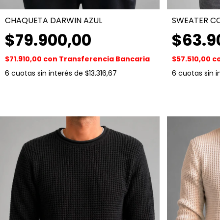
CHAQUETA DARWIN AZUL
SWEATER C
$79.900,00
$63.9
$71.910,00
con
Transferencia Bancaria
$57.510,00
c
6
cuotas sin interés de
$13.316,67
6
cuotas sin 