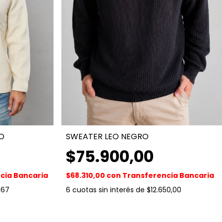
O
SWEATER LEO NEGRO
$75.900,00
cia Bancaria
$68.310,00
con
Transferencia Bancaria
,67
6
cuotas sin interés de
$12.650,00