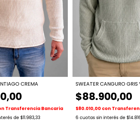
ANTIAGO CREMA
SWEATER CANGURO GRIS
00,00
$88.900,00
on
Transferencia Bancaria
$80.010,00
con
Transferen
interés de
$11.983,33
6
cuotas sin interés de
$14.81