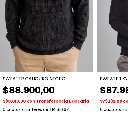
SWEATER CANGURO NEGRO
SWEATER K
$88.900,00
$87.9
$80.010,00
con
Transferencia Bancaria
$79.182,00
c
6
cuotas sin interés de
$14.816,67
6
cuotas sin 