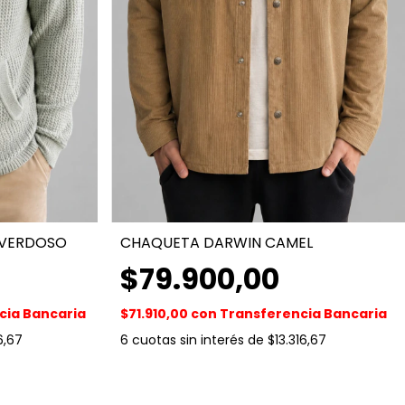
 VERDOSO
CHAQUETA DARWIN CAMEL
$79.900,00
cia Bancaria
$71.910,00
con
Transferencia Bancaria
6,67
6
cuotas sin interés de
$13.316,67