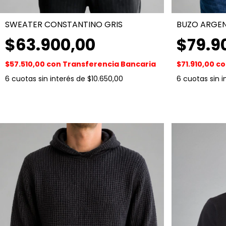
SWEATER CONSTANTINO GRIS
BUZO ARGEN
$63.900,00
$79.9
$57.510,00
con
Transferencia Bancaria
$71.910,00
co
6
cuotas sin interés de
$10.650,00
6
cuotas sin 