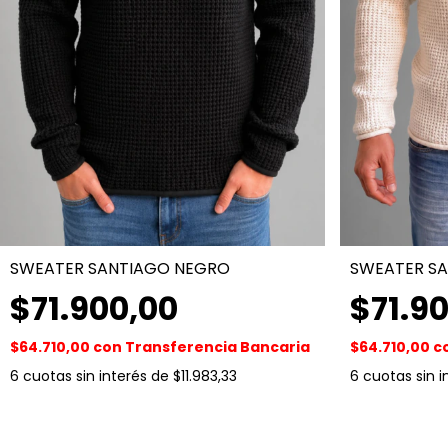
SWEATER SANTIAGO NEGRO
SWEATER S
$71.900,00
$71.9
$64.710,00
con
Transferencia Bancaria
$64.710,00
c
6
cuotas sin interés de
$11.983,33
6
cuotas sin 