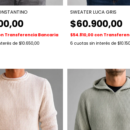
ONSTANTINO
SWEATER LUCA GRIS
00,00
$60.900,00
on
Transferencia Bancaria
$54.810,00
con
Transferen
interés de
$10.650,00
6
cuotas sin interés de
$10.15