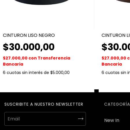
CINTURON LISO NEGRO
CINTURON L
$30.000,00
$30.0
$27.000,00
con
Transferencia
$27.000,00
c
Bancaria
Bancaria
6
cuotas sin interés de
$5.000,00
6
cuotas sin 
SUSCRIBITE A NUESTRO NEWSLETTER
CATEGORÍA
New In