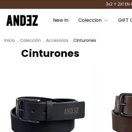
3x2 Y 2X1 EN PROD
New In
Coleccion
GIFT 
Inicio
.
Colección
.
Accesorios
.
Cinturones
Cinturones