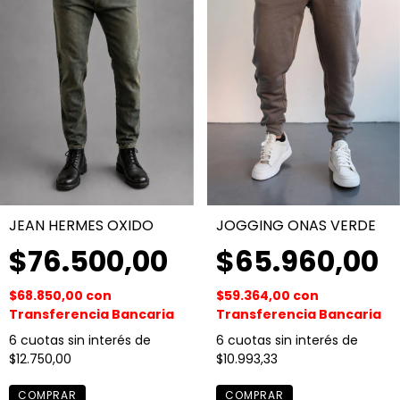
JEAN HERMES OXIDO
JOGGING ONAS VERDE
$76.500,00
$65.960,00
$68.850,00
con
$59.364,00
con
Transferencia Bancaria
Transferencia Bancaria
6
cuotas sin interés de
6
cuotas sin interés de
$12.750,00
$10.993,33
COMPRAR
COMPRAR