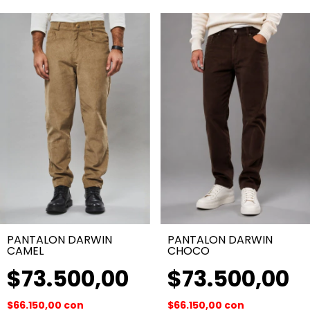
PANTALON DARWIN
PANTALON DARWIN
CAMEL
CHOCO
$73.500,00
$73.500,00
$66.150,00
con
$66.150,00
con