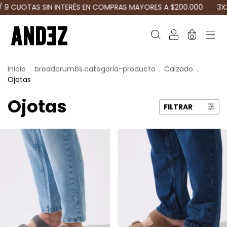
OTAS SIN INTERÉS EN COMPRAS MAYORES A $200.000
3X2 Y 2X1
0
Inicio
.
breadcrumbs.categoria-producto
.
Calzado
.
Ojotas
Ojotas
FILTRAR